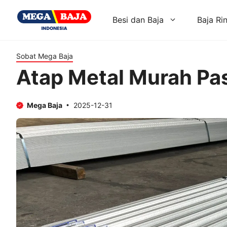
Skip
to
Besi dan Baja
Baja Ri
content
Sobat Mega Baja
Atap Metal Murah Pa
Mega Baja
2025-12-31