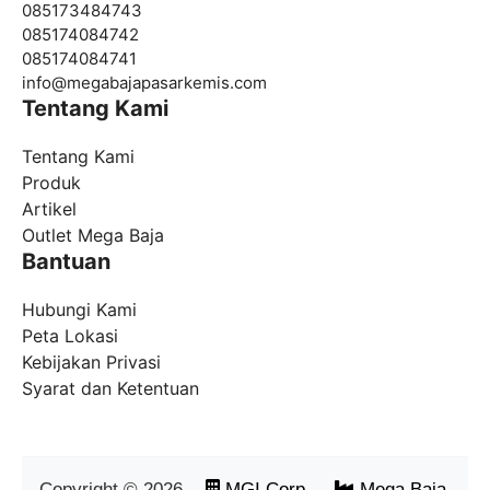
085173484743
085174084742
085174084741
info@
megabajapasarkemis.com
Tentang Kami
Tentang Kami
Produk
Artikel
Outlet Mega Baja
Bantuan
Hubungi Kami
Peta Lokasi
Kebijakan Privasi
Syarat dan Ketentuan
Copyright ©
2026
-
MGI Corp
-
Mega Baja