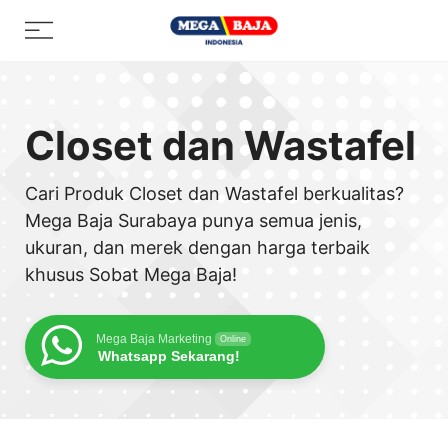
Skip
Menu
to
content
Closet dan Wastafel
Cari Produk Closet dan Wastafel berkualitas?
Mega Baja Surabaya punya semua jenis,
ukuran, dan merek dengan harga terbaik
khusus Sobat Mega Baja!
Mega Baja Marketing
Online
Whatsapp Sekarang!