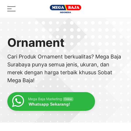
Skip
Menu
to
content
Ornament
Cari Produk Ornament berkualitas? Mega Baja
Surabaya punya semua jenis, ukuran, dan
merek dengan harga terbaik khusus Sobat
Mega Baja!
Mega Baja Marketing
Online
Whatsapp Sekarang!