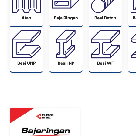
Atap
Baja Ringan
Besi Beton
B
Besi UNP
Besi INP
Besi WF