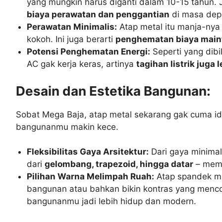
yang mungkin harus diganti dalam 10-15 tahun. J
biaya perawatan dan penggantian
di masa dep
Perawatan Minimalis:
Atap metal itu manja-nya 
kokoh. Ini juga berarti
penghematan biaya main
Potensi Penghematan Energi:
Seperti yang dibil
AC gak kerja keras, artinya
tagihan listrik juga
Desain dan Estetika Bangunan:
Sobat Mega Baja, atap metal sekarang gak cuma id
bangunanmu makin kece.
Fleksibilitas Gaya Arsitektur:
Dari gaya minimal
dari
gelombang, trapezoid, hingga datar
– memb
Pilihan Warna Melimpah Ruah:
Atap spandek mi
bangunan atau bahkan bikin kontras yang mencol
bangunanmu jadi lebih hidup dan modern.