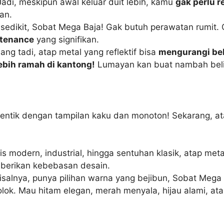
adi, meskipun awal keluar duit lebih, kamu
gak perlu r
an.
sedikit, Sobat Mega Baja! Gak butuh perawatan rumit. C
tenance
yang signifikan.
ang tadi, atap metal yang reflektif bisa
mengurangi be
 lebih ramah di kantong!
Lumayan kan buat nambah beli
entik dengan tampilan kaku dan monoton! Sekarang, ata
is modern, industrial, hingga sentuhan klasik, atap met
erikan kebebasan desain.
salnya, punya pilihan warna yang bejibun, Sobat Mega
ok. Mau hitam elegan, merah menyala, hijau alami, ata