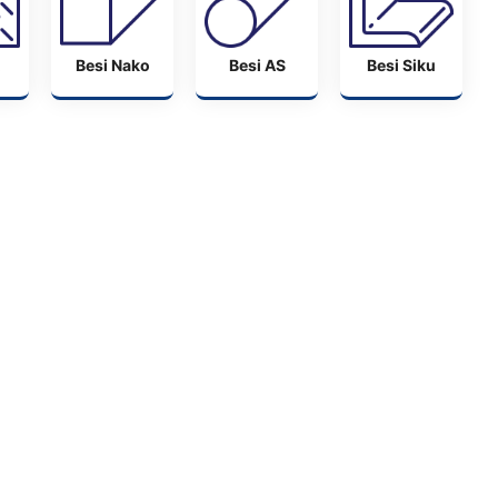
Besi Nako
Besi AS
Besi Siku