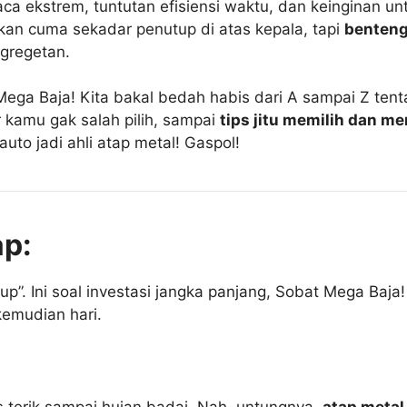
a ekstrem, tuntutan efisiensi waktu, dan keinginan unt
bukan cuma sekadar penutup di atas kepala, tapi
benteng
 gregetan.
 Mega Baja! Kita bakal bedah habis dari A sampai Z tent
 kamu gak salah pilih, sampai
tips jitu memilih dan m
uto jadi ahli atap metal! Gaspol!
ap:
up”. Ini soal investasi jangka panjang, Sobat Mega Baj
emudian hari.
s terik sampai hujan badai. Nah, untungnya,
atap metal