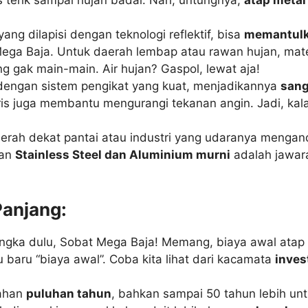
ang dilapisi dengan teknologi reflektif, bisa
memantulk
ega Baja. Untuk daerah lembap atau rawan hujan, mate
g gak main-main. Air hujan? Gaspol, lewat aja!
dengan sistem pengikat yang kuat, menjadikannya
sang
is juga membantu mengurangi tekanan angin. Jadi, kal
aerah dekat pantai atau industri yang udaranya mengand
kan
Stainless Steel dan Aluminium murni
adalah jawara
Panjang:
sangka dulu, Sobat Mega Baja! Memang, biaya awal ata
u baru “biaya awal”. Coba kita lihat dari kacamata
inves
tahan
puluhan tahun
, bahkan sampai 50 tahun lebih unt