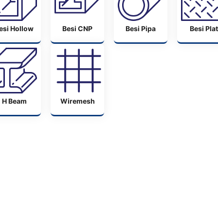
esi Hollow
Besi CNP
Besi Pipa
Besi Plat
H Beam
Wiremesh