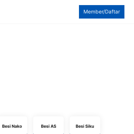
Member/Daftar
Besi Nako
Besi AS
Besi Siku