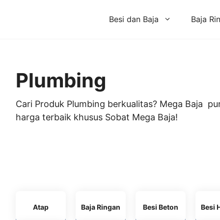
Skip
to
Besi dan Baja
Baja Ri
content
Plumbing
Cari Produk Plumbing berkualitas? Mega Baja pu
harga terbaik khusus Sobat Mega Baja!
Atap
Baja Ringan
Besi Beton
Besi 