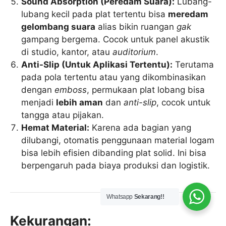
Sound Absorption (Peredam Suara):
Lubang-
lubang kecil pada plat tertentu bisa
meredam
gelombang suara
alias bikin ruangan
gak
gampang bergema. Cocok untuk panel akustik
di studio, kantor, atau
auditorium
.
Anti-Slip (Untuk Aplikasi Tertentu):
Terutama
pada pola tertentu atau yang dikombinasikan
dengan
emboss
, permukaan plat lobang bisa
menjadi
lebih aman
dan
anti-slip
, cocok untuk
tangga atau pijakan.
Hemat Material:
Karena ada bagian yang
dilubangi, otomatis penggunaan material logam
bisa lebih efisien dibanding plat solid. Ini bisa
berpengaruh pada biaya produksi dan logistik.
Whatsapp
Sekarang!!
Kekurangan: