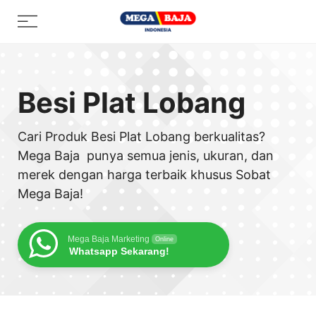
Skip
Menu
to
content
Besi Plat Lobang
Cari Produk Besi Plat Lobang berkualitas?
Mega Baja punya semua jenis, ukuran, dan
merek dengan harga terbaik khusus Sobat
Mega Baja!
Mega Baja Marketing
Online
Whatsapp Sekarang!